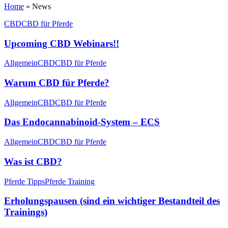
Home
»
News
CBD
CBD für Pferde
Upcoming CBD Webinars!!
Allgemein
CBD
CBD für Pferde
Warum CBD für Pferde?
Allgemein
CBD
CBD für Pferde
Das Endocannabinoid-System – ECS
Allgemein
CBD
CBD für Pferde
Was ist CBD?
Pferde Tipps
Pferde Training
Erholungspausen (sind ein wichtiger Bestandteil des
Trainings)