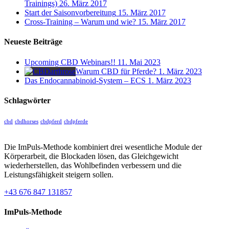
Trainings)
26. März 2017
Start der Saisonvorbereitung
15. März 2017
Cross-Training – Warum und wie?
15. März 2017
Neueste Beiträge
Upcoming CBD Webinars!!
11. Mai 2023
Warum CBD für Pferde?
1. März 2023
Das Endocannabinoid-System – ECS
1. März 2023
Schlagwörter
cbd
cbdhorses
cbdpferd
cbdpferde
Die ImPuls-Methode kombiniert drei wesentliche Module der
Körperarbeit, die Blockaden lösen, das Gleichgewicht
wiederherstellen, das Wohlbefinden verbessern und die
Leistungsfähigkeit steigern sollen.
+43 676 847 131857
ImPuls-Methode