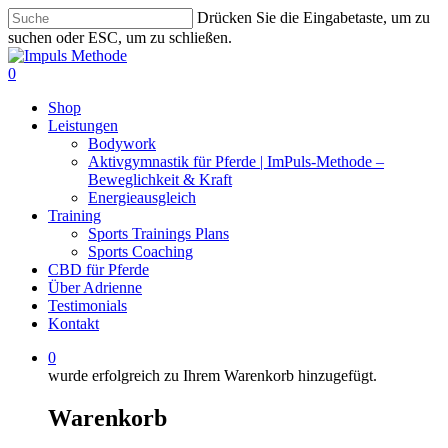
Zum
Drücken Sie die Eingabetaste, um zu
Hauptinhalt
suchen oder ESC, um zu schließen.
springen
Suche
schließen
0
Menü
Shop
Leistungen
Bodywork
Aktivgymnastik für Pferde | ImPuls‑Methode –
Beweglichkeit & Kraft
Energieausgleich
Training
Sports Trainings Plans
Sports Coaching
CBD für Pferde
Über Adrienne
Testimonials
Kontakt
0
wurde erfolgreich zu Ihrem Warenkorb hinzugefügt.
Warenkorb