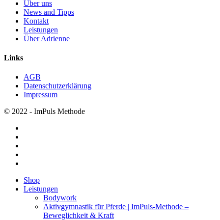
Über uns
News and Tipps
Kontakt
Leistungen
Über Adrienne
Links
AGB
Datenschutzerklärung
Impressum
© 2022 - ImPuls Methode
facebook
pinterest
linkedin
youtube
instagram
Menü
Shop
schließen
Leistungen
Bodywork
Aktivgymnastik für Pferde | ImPuls‑Methode –
Beweglichkeit & Kraft