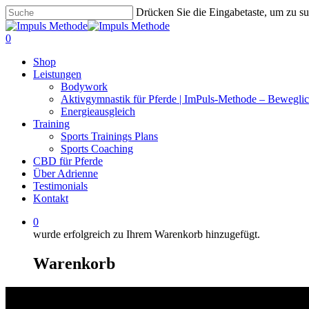
Zum
Drücken Sie die Eingabetaste, um zu s
Hauptinhalt
Suche
springen
schließen
0
Menü
Shop
Leistungen
Bodywork
Aktivgymnastik für Pferde | ImPuls‑Methode – Beweglic
Energieausgleich
Training
Sports Trainings Plans
Sports Coaching
CBD für Pferde
Über Adrienne
Testimonials
Kontakt
0
wurde erfolgreich zu Ihrem Warenkorb hinzugefügt.
Warenkorb