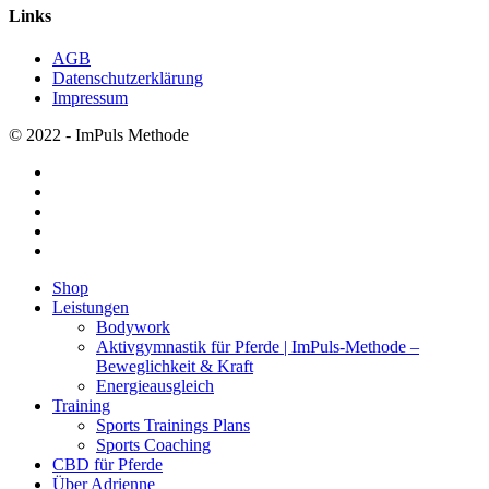
Links
AGB
Datenschutzerklärung
Impressum
© 2022 - ImPuls Methode
facebook
pinterest
linkedin
youtube
instagram
Menü
Shop
schließen
Leistungen
Bodywork
Aktivgymnastik für Pferde | ImPuls‑Methode –
Beweglichkeit & Kraft
Energieausgleich
Training
Sports Trainings Plans
Sports Coaching
CBD für Pferde
Über Adrienne