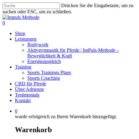
Zum
Drücken Sie die Eingabetaste, um zu
Hauptinhalt
suchen oder ESC, um zu schließen.
springen
Suche
schließen
0
Menü
Shop
Leistungen
Bodywork
Aktivgymnastik für Pferde | ImPuls‑Methode –
Beweglichkeit & Kraft
Energieausgleich
Training
Sports Trainings Plans
Sports Coaching
CBD für Pferde
Über Adrienne
Testimonials
Kontakt
0
wurde erfolgreich zu Ihrem Warenkorb hinzugefügt.
Warenkorb