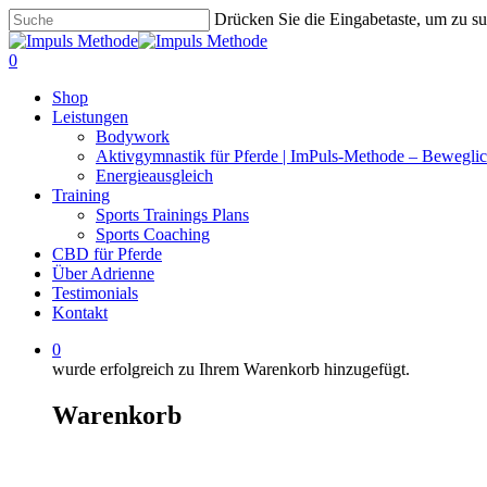
Zum
Drücken Sie die Eingabetaste, um zu s
Hauptinhalt
Suche
springen
schließen
0
Menü
Shop
Leistungen
Bodywork
Aktivgymnastik für Pferde | ImPuls‑Methode – Beweglic
Energieausgleich
Training
Sports Trainings Plans
Sports Coaching
CBD für Pferde
Über Adrienne
Testimonials
Kontakt
0
wurde erfolgreich zu Ihrem Warenkorb hinzugefügt.
Warenkorb