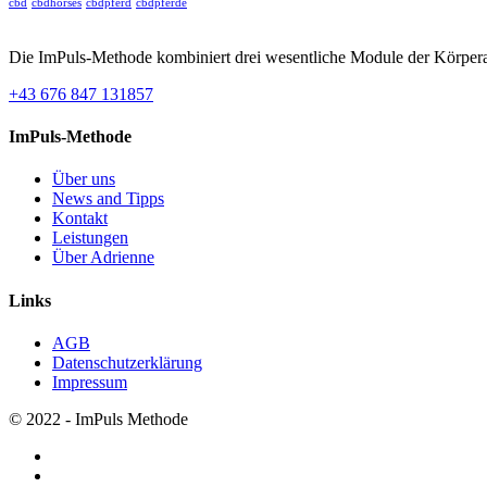
cbd
cbdhorses
cbdpferd
cbdpferde
Die ImPuls-Methode kombiniert drei wesentliche Module der Körperarb
+43 676 847 131857
ImPuls-Methode
Über uns
News and Tipps
Kontakt
Leistungen
Über Adrienne
Links
AGB
Datenschutzerklärung
Impressum
© 2022 - ImPuls Methode
facebook
pinterest