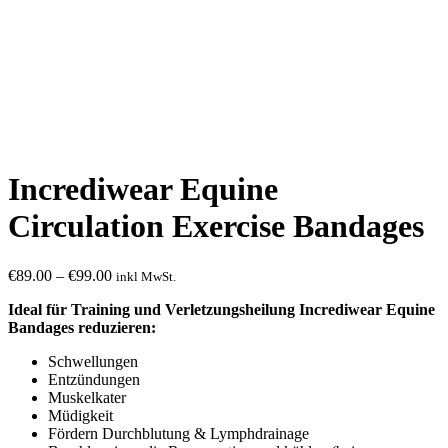
Incrediwear Equine
Circulation Exercise Bandages
Preisspanne:
€
89.00
–
€
99.00
inkl MwSt.
€89.00
Ideal für Training und Verletzungsheilung Incrediwear Equine
bis
Bandages reduzieren:
€99.00
Schwellungen
Entzündungen
Muskelkater
Müdigkeit
Fördern Durchblutung & Lymphdrainage