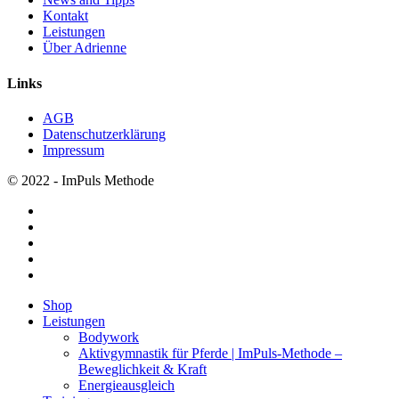
Kontakt
Leistungen
Über Adrienne
Links
AGB
Datenschutzerklärung
Impressum
© 2022 - ImPuls Methode
facebook
pinterest
linkedin
youtube
instagram
Menü
Shop
schließen
Leistungen
Bodywork
Aktivgymnastik für Pferde | ImPuls‑Methode –
Beweglichkeit & Kraft
Energieausgleich