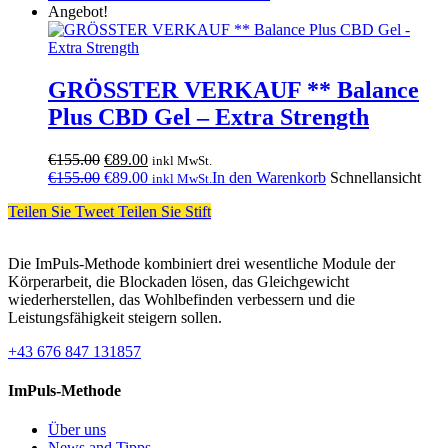
Angebot!
GRÖSSTER VERKAUF ** Balance
Plus CBD Gel – Extra Strength
Ursprünglicher
Aktueller
€
155.00
€
89.00
inkl MwSt.
Preis
Ursprünglicher
Preis
Aktueller
€
155.00
€
89.00
In den Warenkorb
Schnellansicht
inkl MwSt.
war:
Preis
ist:
Preis
Teilen Sie
Tweet
Teilen Sie
Stift
€155.00
war:
€89.00.
ist:
€155.00
€89.00.
Die ImPuls-Methode kombiniert drei wesentliche Module der
Körperarbeit, die Blockaden lösen, das Gleichgewicht
wiederherstellen, das Wohlbefinden verbessern und die
Leistungsfähigkeit steigern sollen.
+43 676 847 131857
ImPuls-Methode
Über uns
News and Tipps