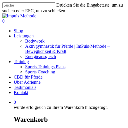
Zum
Drücken Sie die Eingabetaste, um zu
Hauptinhalt
suchen oder ESC, um zu schließen.
springen
Suche
schließen
0
Menü
Shop
Leistungen
Bodywork
Aktivgymnastik für Pferde | ImPuls‑Methode –
Beweglichkeit & Kraft
Energieausgleich
Training
Sports Trainings Plans
Sports Coaching
CBD für Pferde
Über Adrienne
Testimonials
Kontakt
0
wurde erfolgreich zu Ihrem Warenkorb hinzugefügt.
Warenkorb