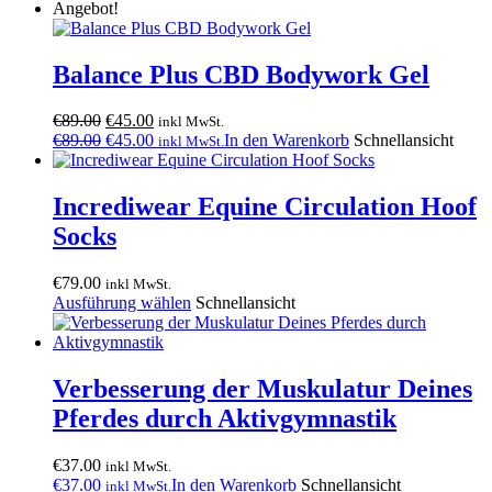
Angebot!
Balance Plus CBD Bodywork Gel
Ursprünglicher
Aktueller
€
89.00
€
45.00
inkl MwSt.
Preis
Ursprünglicher
Preis
Aktueller
€
89.00
€
45.00
In den Warenkorb
Schnellansicht
inkl MwSt.
war:
Preis
ist:
Preis
€89.00
war:
€45.00.
ist:
€89.00
€45.00.
Incrediwear Equine Circulation Hoof
Socks
€
79.00
inkl MwSt.
Ausführung wählen
Schnellansicht
Verbesserung der Muskulatur Deines
Pferdes durch Aktivgymnastik
€
37.00
inkl MwSt.
€
37.00
In den Warenkorb
Schnellansicht
inkl MwSt.