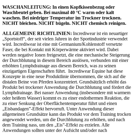
WASCHANLEITUNG: In einen Kopfkissenbezug oder
Waschbeutel geben. Bei maximal 40 °C warm oder kalt
waschen. Bei niedriger Temperatur im Trockner trocknen.
NICHT bleichen. NICHT bügeln. NICHT chemisch reinigen.
ALLGEMEINE RICHTLINIEN:
Incrediwear ist ein neuartiger
„Sportstoff“, der seit vielen Jahren in der Sportindustrie verwendet
wird. Incrediwear ist eine mit Germanium/Kohlenstoff versetzte
Faser, die bei Kontakt mit Körperwärme aktiviert wird. Dabei
werden negative Ionen freigesetzt, die eine mechanische Steigerung
der Durchblutung in diesem Bereich auslösen, verbunden mit einer
erhöhten Lymphdrainage aus diesem Bereich, was zu seinen
einzigartigen Eigenschaften führt.
Incrediwear Equine hat diese
Konzepte in eine neue Produktlinie übernommen, die sich auf die
distalen Beine von Pferden konzentriert. Grundsätzlich erhöht das
Produkt bei trockener Anwendung die Durchblutung und fördert die
Lymphdrainage. Bei nasser Anwendung (insbesondere mit warmem
oder heißem Wasser) kommt es zu einer endothermen Reaktion, die
zu einer Senkung der Oberflächentemperatur führt und einen
„Eisbandagen”-Effekt hervorruft. Unter Anwendung dieser
allgemeinen Grundsätze kann das Produkt vor dem Training trocken
angewendet werden, um die Durchblutung zu erhöhen, und nach
dem Training nass, um den „Eis”-Effekt zu erzielen. Alle
Anwendungen sollten unter der Aufsicht und/oder nach