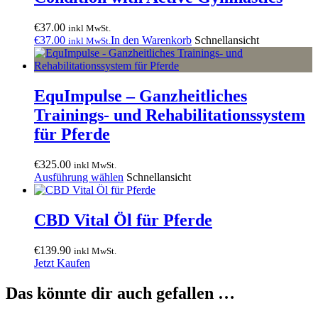
€
37.00
inkl MwSt.
€
37.00
In den Warenkorb
Schnellansicht
inkl MwSt.
EquImpulse – Ganzheitliches
Trainings- und Rehabilitationssystem
für Pferde
€
325.00
inkl MwSt.
Ausführung wählen
Schnellansicht
CBD Vital Öl für Pferde
€
139.90
inkl MwSt.
Jetzt Kaufen
Das könnte dir auch gefallen …