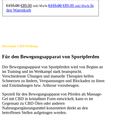
Ursprünglicher
Aktueller
Ursprünglicher
Aktueller
€
155.00
€
89.00
€
155.00
€
89.00
In
inkl MwSt.
inkl MwSt.
Preis
Preis
Preis
Preis
den Warenkorb
war:
ist:
war:
ist:
€155.00
€89.00.
€155.00
€89.00.
Maximale CBD Wirkung
Für den Bewegungsapparat von Sportpferden
Der Bewegungsapparat von Sportpferden wird von Beginn an
im Training und im Wettkampf stark beansprucht.
Verschiedenste Übungen und manuelle Therapien helfen
Schmerzen zu lindern, Verspannungen und Blockaden zu lösen
und Entzündungen bzw. Arthrose vorzubeugen.
Speziell für den Bewegungsapparat von Pferden als Massage-
Gel mit CBD in kristalliner Form entwickelt, kann es im
Gegensatz zu CBD Ölen oder anderen
Nahrungsergänzungsmittel konzentriert direkt an den
betroffenen Stellen aufgetragen werden.