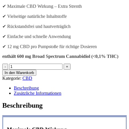
✔︎ Maximale CBD Wirkung – Extra Strenth
✔︎ Vielseitige natürliche Inhaltstoffe
✔︎ Rückstandsfrei und hautverträglich
✔︎ Einfache und schnelle Anwendung
✔︎ 12 mg CBD pro Pumpstoße für richtige Dosieren
enthält 600 mg Broad Spectrum Cannabidiol (<0,1% THC)
GRÖSSTER
VERKAUF
In den Warenkorb
**
Kategorie:
CBD
Balance
Plus
Beschreibung
CBD
Zusätzliche Informationen
Gel
-
Beschreibung
Extra
Strength
Menge