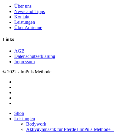
Über uns
News and Tipps
Kontakt
Leistungen
Über Adrienne
Links
AGB
Datenschutzerklärung
Impressum
© 2022 - ImPuls Methode
facebook
pinterest
linkedin
youtube
instagram
Menü
Shop
schließen
Leistungen
Bodywork
Aktivgymnastik für Pferde | ImPuls‑Methode –