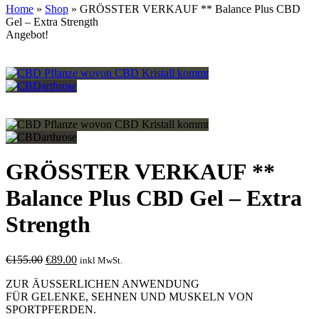
Home
»
Shop
»
GRÖSSTER VERKAUF ** Balance Plus CBD
Gel – Extra Strength
Angebot!
GRÖSSTER VERKAUF **
Balance Plus CBD Gel – Extra
Strength
Ursprünglicher
Aktueller
€
155.00
€
89.00
inkl MwSt.
Preis
Preis
ZUR ÄUSSERLICHEN ANWENDUNG
war:
ist:
FÜR GELENKE, SEHNEN UND MUSKELN VON
€155.00
€89.00.
SPORTPFERDEN.