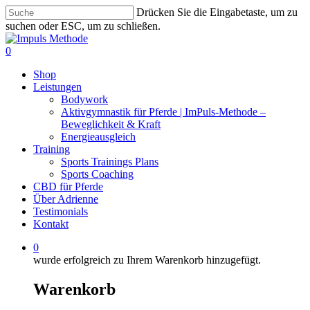
Zum
Drücken Sie die Eingabetaste, um zu
Hauptinhalt
suchen oder ESC, um zu schließen.
springen
Suche
schließen
0
Menü
Shop
Leistungen
Bodywork
Aktivgymnastik für Pferde | ImPuls‑Methode –
Beweglichkeit & Kraft
Energieausgleich
Training
Sports Trainings Plans
Sports Coaching
CBD für Pferde
Über Adrienne
Testimonials
Kontakt
0
wurde erfolgreich zu Ihrem Warenkorb hinzugefügt.
Warenkorb