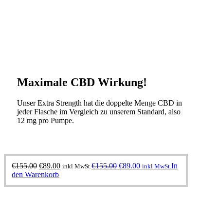
Maximale CBD Wirkung!
Unser Extra Strength hat die doppelte Menge CBD in
jeder Flasche im Vergleich zu unserem Standard, also
12 mg pro Pumpe.
Ursprünglicher
Aktueller
Ursprünglicher
Aktueller
€
155.00
€
89.00
€
155.00
€
89.00
In
inkl MwSt.
inkl MwSt.
Preis
Preis
Preis
Preis
den Warenkorb
war:
ist:
war:
ist:
€155.00
€89.00.
€155.00
€89.00.