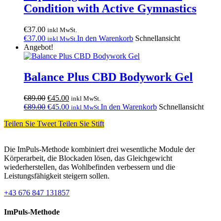
Condition with Active Gymnastics
€
37.00
inkl MwSt.
€
37.00
In den Warenkorb
Schnellansicht
inkl MwSt.
Angebot!
Balance Plus CBD Bodywork Gel
Ursprünglicher
Aktueller
€
89.00
€
45.00
inkl MwSt.
Preis
Ursprünglicher
Preis
Aktueller
€
89.00
€
45.00
In den Warenkorb
Schnellansicht
inkl MwSt.
war:
Preis
ist:
Preis
Teilen Sie
Tweet
Teilen Sie
Stift
€89.00
war:
€45.00.
ist:
€89.00
€45.00.
Die ImPuls-Methode kombiniert drei wesentliche Module der
Körperarbeit, die Blockaden lösen, das Gleichgewicht
wiederherstellen, das Wohlbefinden verbessern und die
Leistungsfähigkeit steigern sollen.
+43 676 847 131857
ImPuls-Methode