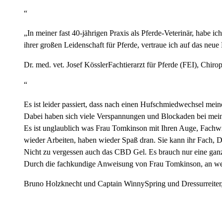
“
„In meiner fast 40-jährigen Praxis als Pferde-Veterinär, habe
ihrer großen Leidenschaft für Pferde, vertraue ich auf das neue 
Dr. med. vet. Josef Kössler
Fachtierarzt für Pferde (FEI), Chiro
“
Es ist leider passiert, dass nach einen Hufschmiedwechsel mei
Dabei haben sich viele Verspannungen und Blockaden bei meinen
Es ist unglaublich was Frau Tomkinson mit Ihren Auge, Fachwi
wieder Arbeiten, haben wieder Spaß dran. Sie kann ihr Fach,
Nicht zu vergessen auch das CBD Gel. Es brauch nur eine ganz kl
Durch die fachkundige Anweisung von Frau Tomkinson, an welch
Bruno Holzknecht und Captain Winny
Spring und Dressurreiter,