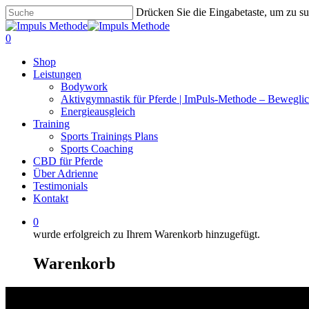
Zum
Drücken Sie die Eingabetaste, um zu s
Hauptinhalt
Suche
springen
schließen
0
Menü
Shop
Leistungen
Bodywork
Aktivgymnastik für Pferde | ImPuls‑Methode – Beweglic
Energieausgleich
Training
Sports Trainings Plans
Sports Coaching
CBD für Pferde
Über Adrienne
Testimonials
Kontakt
0
wurde erfolgreich zu Ihrem Warenkorb hinzugefügt.
Warenkorb