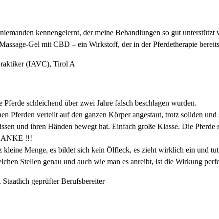
 ichniemanden kennengelernt, der meine Behandlungen so gut unterstütz
Massage-Gel mit CBD – ein Wirkstoff, der in der Pferdetherapie bereits v
praktiker (IAVC), Tirol A
ne Pferde schleichend über zwei Jahre falsch beschlagen wurden.
 Pferden verteilt auf den ganzen Körper angestaut, trotz soliden und 
ssen und ihren Händen bewegt hat. Einfach große Klasse. Die Pferde si
 DANKE !!!
eine Menge, es bildet sich kein Ölfleck, es zieht wirklich ein und tut
en Stellen genau und auch wie man es anreibt, ist die Wirkung perfe
 Staatlich geprüfter Berufsbereiter