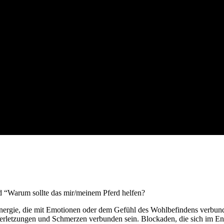
d “Warum sollte das mir/meinem Pferd helfen?
er Energie, die mit Emotionen oder dem Gefühl des Wohlbefindens verb
letzungen und Schmerzen verbunden sein. Blockaden, die sich im Ene