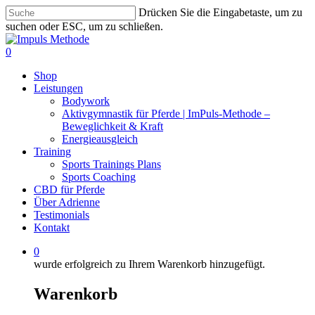
Zum
Drücken Sie die Eingabetaste, um zu
Hauptinhalt
suchen oder ESC, um zu schließen.
springen
Suche
schließen
0
Menü
Shop
Leistungen
Bodywork
Aktivgymnastik für Pferde | ImPuls‑Methode –
Beweglichkeit & Kraft
Energieausgleich
Training
Sports Trainings Plans
Sports Coaching
CBD für Pferde
Über Adrienne
Testimonials
Kontakt
0
wurde erfolgreich zu Ihrem Warenkorb hinzugefügt.
Warenkorb