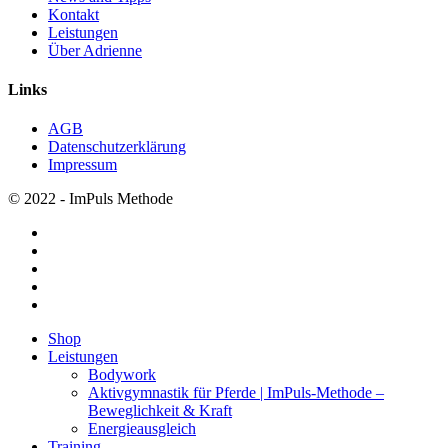
Kontakt
Leistungen
Über Adrienne
Links
AGB
Datenschutzerklärung
Impressum
© 2022 - ImPuls Methode
facebook
pinterest
linkedin
youtube
instagram
Menü
Shop
schließen
Leistungen
Bodywork
Aktivgymnastik für Pferde | ImPuls‑Methode –
Beweglichkeit & Kraft
Energieausgleich
Training