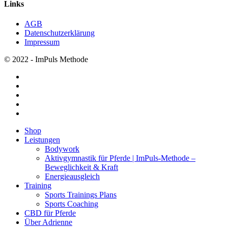
Links
AGB
Datenschutzerklärung
Impressum
© 2022 - ImPuls Methode
facebook
pinterest
linkedin
youtube
instagram
Menü
Shop
schließen
Leistungen
Bodywork
Aktivgymnastik für Pferde | ImPuls‑Methode –
Beweglichkeit & Kraft
Energieausgleich
Training
Sports Trainings Plans
Sports Coaching
CBD für Pferde
Über Adrienne