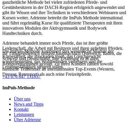
ganzheitliche Methode bei vielen zufriedenen Pferde- und
Gestütsbesitzern in der DACH-Region erfolgreich angewendet und
gibt ihr Wissen und ihre Techniken in verschiedenen Webinaren und
Kursen weiter. Adrienne betreibt die ImPuls Methode international
und führt regelmäßig Kurse für qualifizierte Therapeuten mit ihren
innovativen Modulen der Aktivgymnastik und Bodywork
Handtechniken durch.
Adrienne behandelt immer noch Pferde, das ist ihre größte
Leidenschaft, die Arbeit mit Besitzern und ihren geliebten Pferden.
Die ImPuls-Methode kombiniert drei wesentliche Module der
Ihr Tätigkeitsbereich umfasst hauptsächlich Österreich, Italien, die
Körperarbeit, die Blockaden lösen, das Gleichgewicht
Schweiz und Deutschland. Ihre Erfahrung ist in allen
wiederherstellen, das Wohlbefinden verbessern und die
Reitsportdisziplinen gefragt. Zu ihren Kunden zählen sowohl
Leistungsfähigkeit steigern sollen.
namhafte Teilnehmer an internationalen Top-Events (Western,
Dressur, Rennsport) als auch reine Freizeitpferde.
+43 676 847 131857
ImPuls-Methode
Über uns
News and Tipps
Kontakt
Leistungen
Über Adrienne