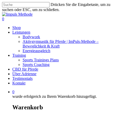
Zum
Drücken Sie die Eingabetaste, um zu
Hauptinhalt
suchen oder ESC, um zu schließen.
springen
Suche
schließen
0
Menü
Shop
Leistungen
Bodywork
Aktivgymnastik für Pferde | ImPuls‑Methode –
Beweglichkeit & Kraft
Energieausgleich
Training
Sports Trainings Plans
Sports Coaching
CBD für Pferde
Über Adrienne
Testimonials
Kontakt
0
wurde erfolgreich zu Ihrem Warenkorb hinzugefügt.
Warenkorb