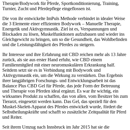
Therapie/Bodywork für Pferde, Sportkonditionierung, Training,
Turnier, Zucht und Pferdepflege eingeflossen ist.
Die von ihr entwickelte ImPuls Methode verbindet in idealer Weise
die 3 Elemente einer effizienten Bodywork – Manuelle Therapie,
Energetik und Aktivgymnastik. Ziel ist es, Verspannungen und
Blockaden zu lösen, Muskelfunktionen aufzubauen und wieder ins
Gleichgewicht zu bringen, um so die Gesundheit, das Wohlbefinden
und die Leistungsfähigkeit des Pferdes zu steigern.
Ihr Interesse und ihre Erfahrung mit CBD reichen mehr als 13 Jahre
zurück, als sie aus erster Hand erfuhr, wie CBD einem
Familienmitglied mit einer neuromuskulären Erkrankung half.
Seitdem setzt sie es in Verbindung mit Bodywork und
Aktivgymnastik ein, um die Wirkung zu verstärken. Das Ergebnis
ihrer langjährigen Forschungs- und Entwicklungsarbeit ist das
Balance Plus CBD Gel für Pferde, das jede Form der Betreuung
und Therapie von Pferden ideal ergänzt. Es war ihr wichtig, ein
wirksames Produkt zu schaffen, das von allen, vom Besitzer bis zum
Tierarzt, eingesetzt werden kann. Das Gel, das speziell für den
Muskel-Skelett-Apparat des Pferdes entwickelt wurde, fördert die
Selbstheilungskräfte und schafft so zusätzliche Zeitqualität für Pferd
und Reiter.
Seit ihrem Umzug nach Innsbruck im Jahr 2015 hat sie die