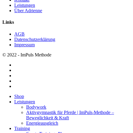
Leistungen
Über Adrienne
Links
AGB
Datenschutzerklärung
Impressum
© 2022 - ImPuls Methode
facebook
pinterest
linkedin
youtube
instagram
Menü
Shop
schließen
Leistungen
Bodywork
Aktivgymnastik für Pferde | ImPuls‑Methode –
Beweglichkeit & Kraft
Energieausgleich
Training