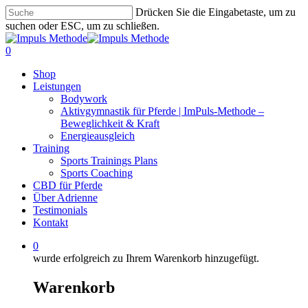
Zum
Drücken Sie die Eingabetaste, um zu
Hauptinhalt
suchen oder ESC, um zu schließen.
springen
Suche
schließen
0
Menü
Shop
Leistungen
Bodywork
Aktivgymnastik für Pferde | ImPuls‑Methode –
Beweglichkeit & Kraft
Energieausgleich
Training
Sports Trainings Plans
Sports Coaching
CBD für Pferde
Über Adrienne
Testimonials
Kontakt
0
wurde erfolgreich zu Ihrem Warenkorb hinzugefügt.
Warenkorb