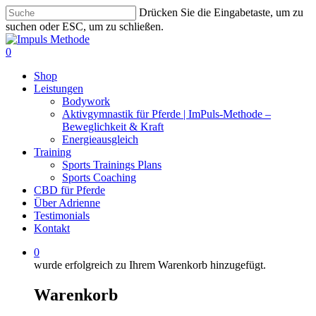
Zum
Drücken Sie die Eingabetaste, um zu
Hauptinhalt
suchen oder ESC, um zu schließen.
springen
Suche
schließen
0
Menü
Shop
Leistungen
Bodywork
Aktivgymnastik für Pferde | ImPuls‑Methode –
Beweglichkeit & Kraft
Energieausgleich
Training
Sports Trainings Plans
Sports Coaching
CBD für Pferde
Über Adrienne
Testimonials
Kontakt
0
wurde erfolgreich zu Ihrem Warenkorb hinzugefügt.
Warenkorb