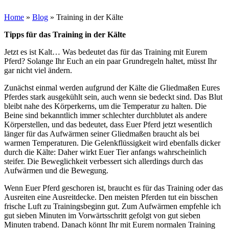
Home
»
Blog
»
Training in der Kälte
Tipps für das Training in der Kälte
Jetzt es ist Kalt… Was bedeutet das für das Training mit Eurem
Pferd? Solange Ihr Euch an ein paar Grundregeln haltet, müsst Ihr
gar nicht viel ändern.
Zunächst einmal werden aufgrund der Kälte die Gliedmaßen Eures
Pferdes stark ausgekühlt sein, auch wenn sie bedeckt sind. Das Blut
bleibt nahe des Körperkerns, um die Temperatur zu halten. Die
Beine sind bekanntlich immer schlechter durchblutet als andere
Körperstellen, und das bedeutet, dass Euer Pferd jetzt wesentlich
länger für das Aufwärmen seiner Gliedmaßen braucht als bei
warmen Temperaturen. Die Gelenkflüssigkeit wird ebenfalls dicker
durch die Kälte: Daher wirkt Euer Tier anfangs wahrscheinlich
steifer. Die Beweglichkeit verbessert sich allerdings durch das
Aufwärmen und die Bewegung.
Wenn Euer Pferd geschoren ist, braucht es für das Training oder das
Ausreiten eine Ausreitdecke. Den meisten Pferden tut ein bisschen
frische Luft zu Trainingsbeginn gut. Zum Aufwärmen empfehle ich
gut sieben Minuten im Vorwärtsschritt gefolgt von gut sieben
Minuten trabend. Danach könnt Ihr mit Eurem normalen Training